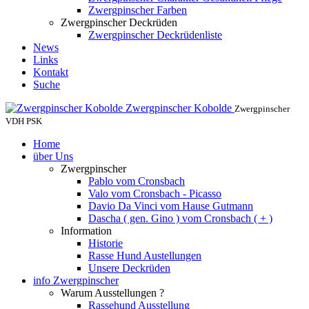
Zwergpinscher Farben
Zwergpinscher Deckrüden
Zwergpinscher Deckrüdenliste
News
Links
Kontakt
Suche
Zwergpinscher Kobolde
Zwergpinscher
VDH PSK
Home
über Uns
Zwergpinscher
Pablo vom Cronsbach
Valo vom Cronsbach - Picasso
Davio Da Vinci vom Hause Gutmann
Dascha ( gen. Gino ) vom Cronsbach ( + )
Information
Historie
Rasse Hund Austellungen
Unsere Deckrüden
info Zwergpinscher
Warum Ausstellungen ?
Rassehund Ausstellung