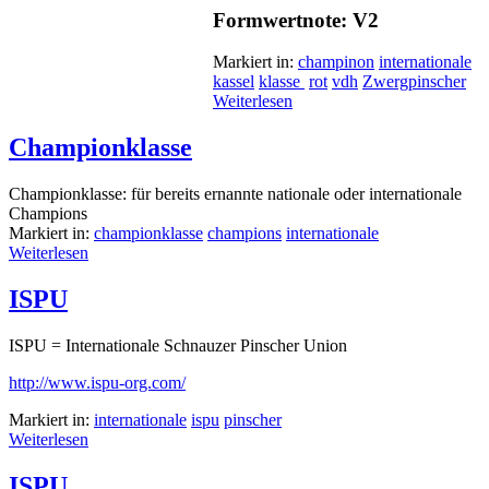
Formwertnote: V2
Markiert in:
champinon
internationale
kassel
klasse
rot
vdh
Zwergpinscher
Weiterlesen
Championklasse
Championklasse: für bereits ernannte nationale oder internationale
Champions
Markiert in:
championklasse
champions
internationale
Weiterlesen
ISPU
ISPU = Internationale Schnauzer Pinscher Union
http://www.ispu-org.com/
Markiert in:
internationale
ispu
pinscher
Weiterlesen
ISPU