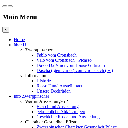
Main Menu
×
Home
über Uns
Zwergpinscher
Pablo vom Cronsbach
Valo vom Cronsbach - Picasso
Davio Da Vinci vom Hause Gutmann
Dascha ( gen. Gino ) vom Cronsbach ( + )
Information
Historie
Rasse Hund Austellungen
Unsere Deckrüden
info Zwergpinscher
Warum Ausstellungen ?
Rassehund Ausstellung
gebrächliche Abkürzungen
Geschichte Rassehund Ausstellung
Charakter Gesundheit Pflege
Zwergpinscher Charakter Gesundheit Pflege