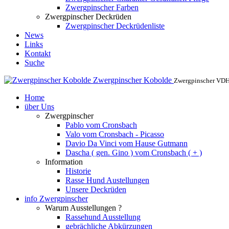
Zwergpinscher Farben
Zwergpinscher Deckrüden
Zwergpinscher Deckrüdenliste
News
Links
Kontakt
Suche
Zwergpinscher Kobolde
Zwergpinscher VD
Home
über Uns
Zwergpinscher
Pablo vom Cronsbach
Valo vom Cronsbach - Picasso
Davio Da Vinci vom Hause Gutmann
Dascha ( gen. Gino ) vom Cronsbach ( + )
Information
Historie
Rasse Hund Austellungen
Unsere Deckrüden
info Zwergpinscher
Warum Ausstellungen ?
Rassehund Ausstellung
gebrächliche Abkürzungen