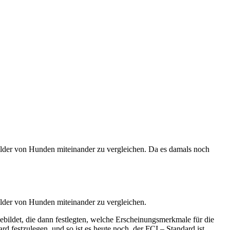
lder von Hunden miteinander zu vergleichen. Da es damals noch
lder von Hunden miteinander zu vergleichen.
ebildet, die dann festlegten, welche Erscheinungsmerkmale für die
rd festzulegen, und so ist es heute noch, der FCI – Standard ist