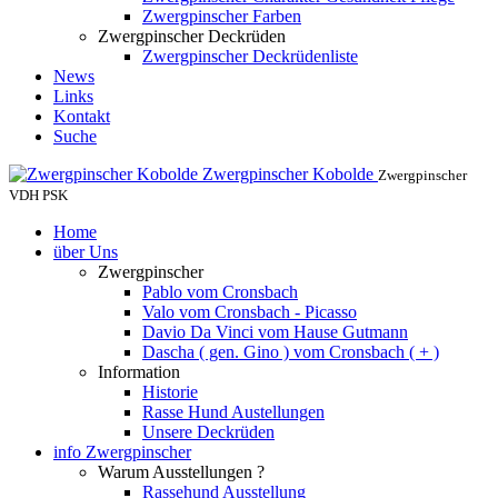
Zwergpinscher Farben
Zwergpinscher Deckrüden
Zwergpinscher Deckrüdenliste
News
Links
Kontakt
Suche
Zwergpinscher Kobolde
Zwergpinscher
VDH PSK
Home
über Uns
Zwergpinscher
Pablo vom Cronsbach
Valo vom Cronsbach - Picasso
Davio Da Vinci vom Hause Gutmann
Dascha ( gen. Gino ) vom Cronsbach ( + )
Information
Historie
Rasse Hund Austellungen
Unsere Deckrüden
info Zwergpinscher
Warum Ausstellungen ?
Rassehund Ausstellung