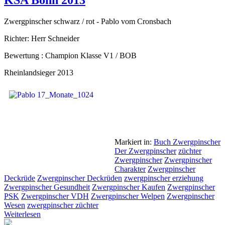
KSA Bonn 2013
Zwergpinscher schwarz / rot - Pablo vom Cronsbach
Richter: Herr Schneider
Bewertung : Champion Klasse V1 / BOB
Rheinlandsieger 2013
Markiert in:
Buch Zwergpinscher
Der Zwergpinscher
züchter
Zwergpinscher
Zwergpinscher
Charakter
Zwergpinscher
Deckrüde
Zwergpinscher Deckrüden
zwergpinscher erziehung
Zwergpinscher Gesundheit
Zwergpinscher Kaufen
Zwergpinscher
PSK
Zwergpinscher VDH
Zwergpinscher Welpen
Zwergpinscher
Wesen
zwergpinscher züchter
Weiterlesen