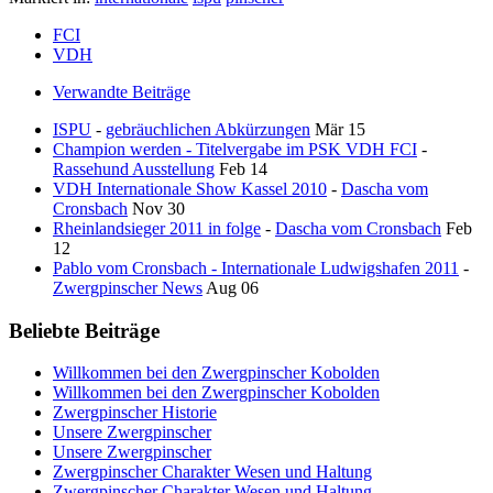
FCI
VDH
Verwandte Beiträge
ISPU
-
gebräuchlichen Abkürzungen
Mär 15
Champion werden - Titelvergabe im PSK VDH FCI
-
Rassehund Ausstellung
Feb 14
VDH Internationale Show Kassel 2010
-
Dascha vom
Cronsbach
Nov 30
Rheinlandsieger 2011 in folge
-
Dascha vom Cronsbach
Feb
12
Pablo vom Cronsbach - Internationale Ludwigshafen 2011
-
Zwergpinscher News
Aug 06
Beliebte Beiträge
Willkommen bei den Zwergpinscher Kobolden
Willkommen bei den Zwergpinscher Kobolden
Zwergpinscher Historie
Unsere Zwergpinscher
Unsere Zwergpinscher
Zwergpinscher Charakter Wesen und Haltung
Zwergpinscher Charakter Wesen und Haltung