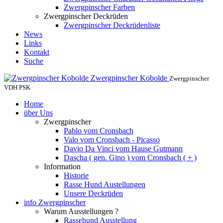
Zwergpinscher Farben
Zwergpinscher Deckrüden
Zwergpinscher Deckrüdenliste
News
Links
Kontakt
Suche
Zwergpinscher Kobolde
Zwergpinscher
VDH PSK
Home
über Uns
Zwergpinscher
Pablo vom Cronsbach
Valo vom Cronsbach - Picasso
Davio Da Vinci vom Hause Gutmann
Dascha ( gen. Gino ) vom Cronsbach ( + )
Information
Historie
Rasse Hund Austellungen
Unsere Deckrüden
info Zwergpinscher
Warum Ausstellungen ?
Rassehund Ausstellung