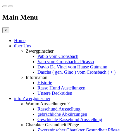
Main Menu
×
Home
über Uns
Zwergpinscher
Pablo vom Cronsbach
Valo vom Cronsbach - Picasso
Davio Da Vinci vom Hause Gutmann
Dascha ( gen. Gino ) vom Cronsbach ( + )
Information
Historie
Rasse Hund Austellungen
Unsere Deckrüden
info Zwergpinscher
Warum Ausstellungen ?
Rassehund Ausstellung
gebrächliche Abkürzungen
Geschichte Rassehund Ausstellung
Charakter Gesundheit Pflege
Zwergpinscher Charakter Gesundheit Pflege