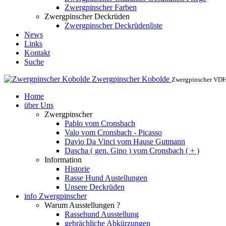
Zwergpinscher Farben
Zwergpinscher Deckrüden
Zwergpinscher Deckrüdenliste
News
Links
Kontakt
Suche
Zwergpinscher Kobolde
Zwergpinscher VD
Home
über Uns
Zwergpinscher
Pablo vom Cronsbach
Valo vom Cronsbach - Picasso
Davio Da Vinci vom Hause Gutmann
Dascha ( gen. Gino ) vom Cronsbach ( + )
Information
Historie
Rasse Hund Austellungen
Unsere Deckrüden
info Zwergpinscher
Warum Ausstellungen ?
Rassehund Ausstellung
gebrächliche Abkürzungen