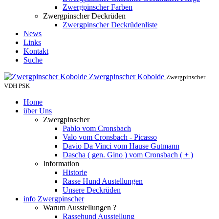
Zwergpinscher Farben
Zwergpinscher Deckrüden
Zwergpinscher Deckrüdenliste
News
Links
Kontakt
Suche
Zwergpinscher Kobolde
Zwergpinscher
VDH PSK
Home
über Uns
Zwergpinscher
Pablo vom Cronsbach
Valo vom Cronsbach - Picasso
Davio Da Vinci vom Hause Gutmann
Dascha ( gen. Gino ) vom Cronsbach ( + )
Information
Historie
Rasse Hund Austellungen
Unsere Deckrüden
info Zwergpinscher
Warum Ausstellungen ?
Rassehund Ausstellung