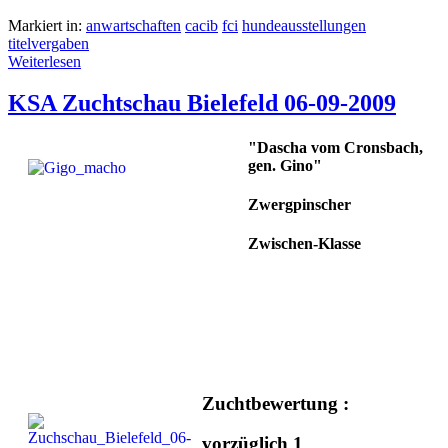
Markiert in:
anwartschaften
cacib
fci
hundeausstellungen
titelvergaben
Weiterlesen
KSA Zuchtschau Bielefeld 06-09-2009
"Dascha vom Cronsbach,
gen. Gino"
Zwergpinscher
Zwischen-Klasse
Zuchtbewertung :
vorzüglich 1