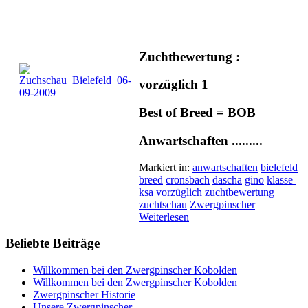
Zuchtbewertung :
vorzüglich 1
Best of Breed = BOB
Anwartschaften .........
Markiert in:
anwartschaften
bielefeld
breed
cronsbach
dascha
gino
klasse
ksa
vorzüglich
zuchtbewertung
zuchtschau
Zwergpinscher
Weiterlesen
Beliebte Beiträge
Willkommen bei den Zwergpinscher Kobolden
Willkommen bei den Zwergpinscher Kobolden
Zwergpinscher Historie
Unsere Zwergpinscher