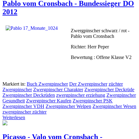
Pablo vom Cronsbach - Bundessieger DO
2012
Zwergpinscher schwarz / rot -
Pablo vom Cronsbach
Richter: Herr Peper
Bewertung : Offene Klasse V2
Markiert in:
Buch Zwergpinscher
Der Zwergpinscher
züchter
Zwergpinscher
Zwergpinscher Charakter
Zwergpinscher Deckrüde
Zwergpinscher Deckrüden
zwergpinscher erziehung
Zwergpinscher
Gesundheit
Zwergpinscher Kaufen
Zwergpinscher PSK
Zwergpinscher VDH
Zwergpinscher Welpen
Zwergpinscher Wesen
zwergpinscher züchter
Weiterlesen
Picasso - Valo vom Cronsbach -