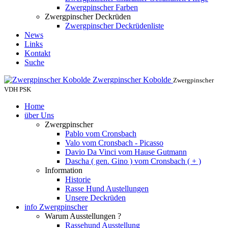
Zwergpinscher Farben
Zwergpinscher Deckrüden
Zwergpinscher Deckrüdenliste
News
Links
Kontakt
Suche
Zwergpinscher Kobolde
Zwergpinscher
VDH PSK
Home
über Uns
Zwergpinscher
Pablo vom Cronsbach
Valo vom Cronsbach - Picasso
Davio Da Vinci vom Hause Gutmann
Dascha ( gen. Gino ) vom Cronsbach ( + )
Information
Historie
Rasse Hund Austellungen
Unsere Deckrüden
info Zwergpinscher
Warum Ausstellungen ?
Rassehund Ausstellung