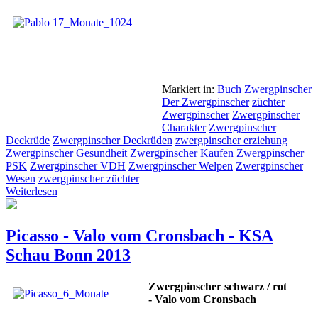
Markiert in:
Buch Zwergpinscher
Der Zwergpinscher
züchter
Zwergpinscher
Zwergpinscher
Charakter
Zwergpinscher
Deckrüde
Zwergpinscher Deckrüden
zwergpinscher erziehung
Zwergpinscher Gesundheit
Zwergpinscher Kaufen
Zwergpinscher
PSK
Zwergpinscher VDH
Zwergpinscher Welpen
Zwergpinscher
Wesen
zwergpinscher züchter
Weiterlesen
Picasso - Valo vom Cronsbach - KSA
Schau Bonn 2013
Zwergpinscher schwarz / rot
- Valo vom Cronsbach