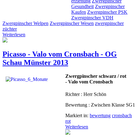
erziehung
Zwergpinscher
Gesundheit
Zwergpinscher
Kaufen
Zwergpinscher PSK
Zwergpinscher VDH
Zwergpinscher Welpen
Zwergpinscher Wesen
zwergpinscher
züchter
Weiterlesen
Picasso - Valo vom Cronsbach - OG
Schau Münster 2013
Zwergpinscher schwarz / rot
- Valo vom Cronsbach
Richter : Herr Schön
Bewertung : Zwischen Klasse SG1
Markiert in:
bewertung
cronsbach
rot
Weiterlesen