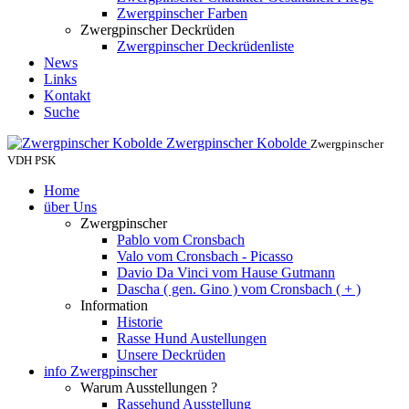
Zwergpinscher Farben
Zwergpinscher Deckrüden
Zwergpinscher Deckrüdenliste
News
Links
Kontakt
Suche
Zwergpinscher Kobolde
Zwergpinscher
VDH PSK
Home
über Uns
Zwergpinscher
Pablo vom Cronsbach
Valo vom Cronsbach - Picasso
Davio Da Vinci vom Hause Gutmann
Dascha ( gen. Gino ) vom Cronsbach ( + )
Information
Historie
Rasse Hund Austellungen
Unsere Deckrüden
info Zwergpinscher
Warum Ausstellungen ?
Rassehund Ausstellung