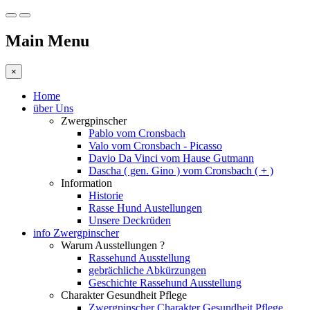
Main Menu
×
Home
über Uns
Zwergpinscher
Pablo vom Cronsbach
Valo vom Cronsbach - Picasso
Davio Da Vinci vom Hause Gutmann
Dascha ( gen. Gino ) vom Cronsbach ( + )
Information
Historie
Rasse Hund Austellungen
Unsere Deckrüden
info Zwergpinscher
Warum Ausstellungen ?
Rassehund Ausstellung
gebrächliche Abkürzungen
Geschichte Rassehund Ausstellung
Charakter Gesundheit Pflege
Zwergpinscher Charakter Gesundheit Pflege