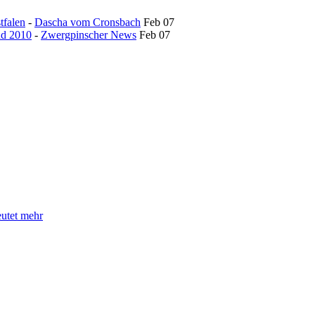
tfalen
-
Dascha vom Cronsbach
Feb 07
nd 2010
-
Zwergpinscher News
Feb 07
eutet mehr