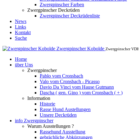
Zwergpinscher Farben
Zwergpinscher Deckrüden
Zwergpinscher Deckrüdenliste
News
Links
Kontakt
Suche
Zwergpinscher Kobolde
Zwergpinscher VD
Home
über Uns
Zwergpinscher
Pablo vom Cronsbach
Valo vom Cronsbach - Picasso
Davio Da Vinci vom Hause Gutmann
Dascha ( gen. Gino ) vom Cronsbach ( + )
Information
Historie
Rasse Hund Austellungen
Unsere Deckrüden
info Zwergpinscher
Warum Ausstellungen ?
Rassehund Ausstellung
gebrächliche Abkürzungen