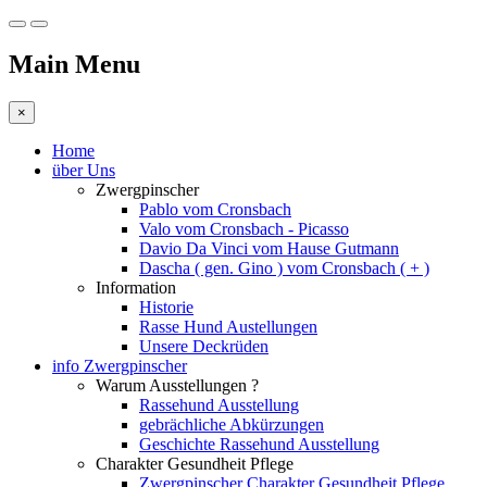
Main Menu
×
Home
über Uns
Zwergpinscher
Pablo vom Cronsbach
Valo vom Cronsbach - Picasso
Davio Da Vinci vom Hause Gutmann
Dascha ( gen. Gino ) vom Cronsbach ( + )
Information
Historie
Rasse Hund Austellungen
Unsere Deckrüden
info Zwergpinscher
Warum Ausstellungen ?
Rassehund Ausstellung
gebrächliche Abkürzungen
Geschichte Rassehund Ausstellung
Charakter Gesundheit Pflege
Zwergpinscher Charakter Gesundheit Pflege