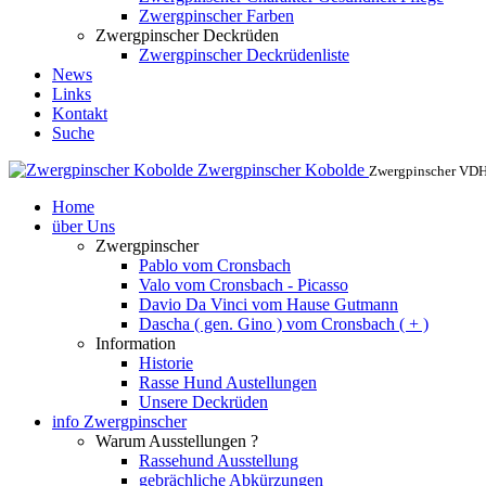
Zwergpinscher Farben
Zwergpinscher Deckrüden
Zwergpinscher Deckrüdenliste
News
Links
Kontakt
Suche
Zwergpinscher Kobolde
Zwergpinscher VD
Home
über Uns
Zwergpinscher
Pablo vom Cronsbach
Valo vom Cronsbach - Picasso
Davio Da Vinci vom Hause Gutmann
Dascha ( gen. Gino ) vom Cronsbach ( + )
Information
Historie
Rasse Hund Austellungen
Unsere Deckrüden
info Zwergpinscher
Warum Ausstellungen ?
Rassehund Ausstellung
gebrächliche Abkürzungen