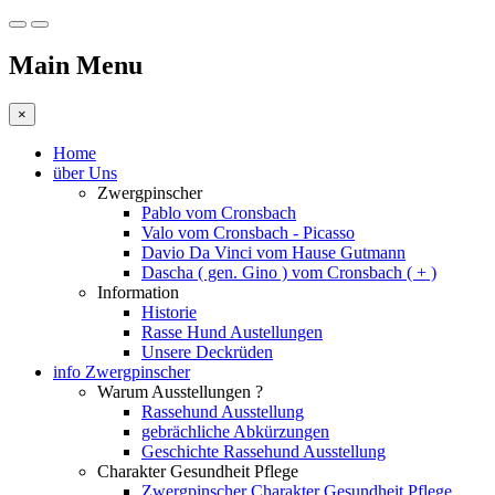
Main Menu
×
Home
über Uns
Zwergpinscher
Pablo vom Cronsbach
Valo vom Cronsbach - Picasso
Davio Da Vinci vom Hause Gutmann
Dascha ( gen. Gino ) vom Cronsbach ( + )
Information
Historie
Rasse Hund Austellungen
Unsere Deckrüden
info Zwergpinscher
Warum Ausstellungen ?
Rassehund Ausstellung
gebrächliche Abkürzungen
Geschichte Rassehund Ausstellung
Charakter Gesundheit Pflege
Zwergpinscher Charakter Gesundheit Pflege