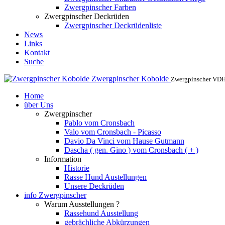
Zwergpinscher Farben
Zwergpinscher Deckrüden
Zwergpinscher Deckrüdenliste
News
Links
Kontakt
Suche
Zwergpinscher Kobolde
Zwergpinscher VD
Home
über Uns
Zwergpinscher
Pablo vom Cronsbach
Valo vom Cronsbach - Picasso
Davio Da Vinci vom Hause Gutmann
Dascha ( gen. Gino ) vom Cronsbach ( + )
Information
Historie
Rasse Hund Austellungen
Unsere Deckrüden
info Zwergpinscher
Warum Ausstellungen ?
Rassehund Ausstellung
gebrächliche Abkürzungen